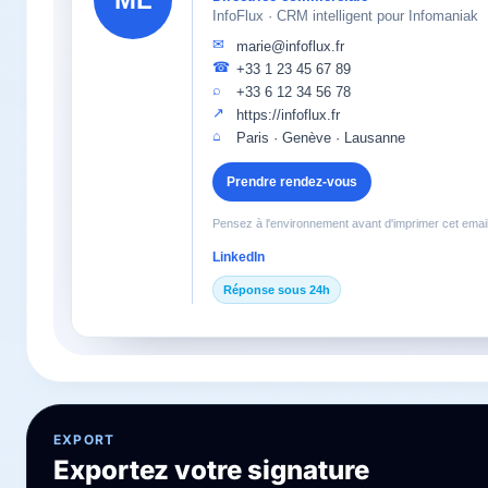
InfoFlux · CRM intelligent pour Infomaniak
✉
marie@infoflux.fr
☎
+33 1 23 45 67 89
⌕
+33 6 12 34 56 78
↗
https://infoflux.fr
⌂
Paris · Genève · Lausanne
Prendre rendez-vous
Pensez à l'environnement avant d'imprimer cet email
LinkedIn
Réponse sous 24h
EXPORT
Exportez votre signature